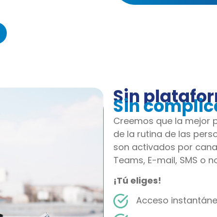
Sin platafo
Sin complic
Creemos que la mejor p
de la rutina de las per
son activados por can
Teams, E-mail, SMS o not
¡Tú eliges!
Acceso instantáneo