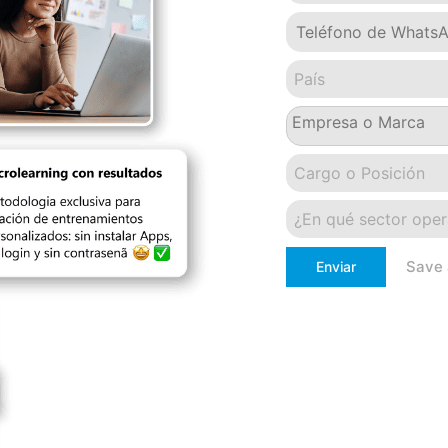
País
Cargo o Posición
¿En qué sector ope
Save 
Enviar