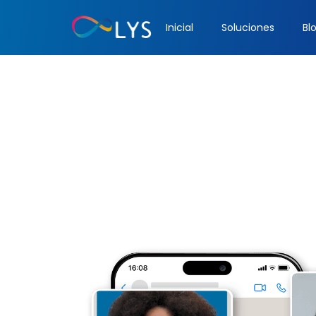
Inicial
Soluciones
Bl
Capacitacio
sin
¿Tu equipo está realmente 
modelo de capacitación e