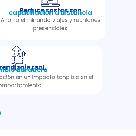
Reduce costos con
capacitación a distancia
Ahorra eliminando viajes y reuniones
presenciales.
rendizaje real,
mbio duradero
ación en un impacto tangible en el
omportamiento.