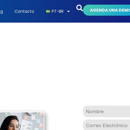
AGENDA UNA DEM
og
Contacto
PT-BR
nes corporativas pe
 apps, sin contrase
aprendiendo o solo pasando cursos? 
stá impactando como debería. Haz el 