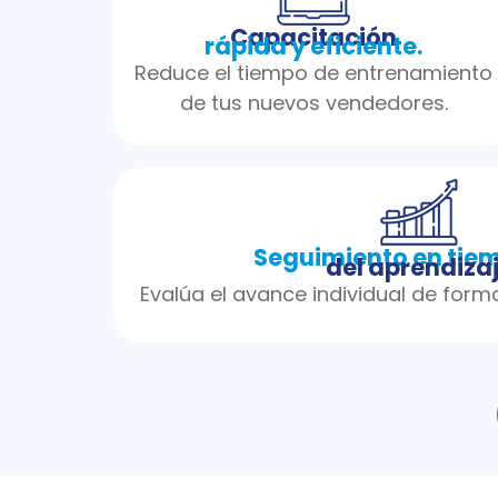
Capacitación
rápida y eficiente.
Reduce el tiempo de entrenamiento
de tus nuevos vendedores.
Seguimiento en tiem
del aprendiza
Evalúa el avance individual de form