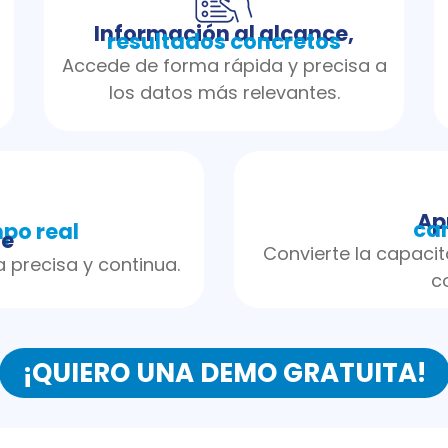
Información al alcance,
resultados concretos
Accede de forma rápida y precisa a
los datos más relevantes.
Ap
ca
po real
je
Convierte la capacit
a precisa y continua.
c
¡QUIERO UNA DEMO GRATUITA!